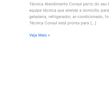
Técnica Atendimento Consul perto do seu B
equipe técnica que atende a domicílio par
geladeira, refrigerador, ar-condicionado, f
Técnica Consul está pronta para […]
Assistência
Veja Mais »
Técnica
Atendimento
Consul