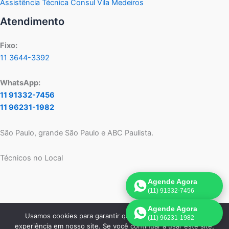
Assistência Técnica Consul Vila Medeiros
Atendimento
Fixo:
11 3644-3392
WhatsApp:
11 91332-7456
11 96231-1982
São Paulo, grande São Paulo e ABC Paulista.
Técnicos no Local
Agende Agora
(11) 91332-7456
Agende Agora
Usamos cookies para garantir que oferecemos a melhor
(11) 96231-1982
Copyright © 2026 Assistência Técnica Consul SP | Criado por:
experiência em nosso site. Se você continuar a usar este site,