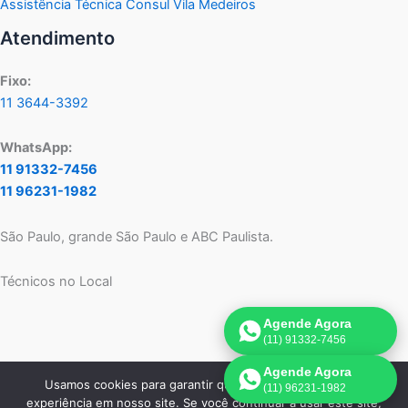
Assistência Técnica Consul Vila Medeiros
Atendimento
Fixo:
11 3644-3392
WhatsApp:
11 91332-7456
11 96231-1982
São Paulo, grande São Paulo e ABC Paulista.
Técnicos no Local
Agende Agora
(11) 91332-7456
Agende Agora
Usamos cookies para garantir que oferecemos a melhor
(11) 96231-1982
Copyright © 2026 Assistência Técnica Consul SP | Criado por:
experiência em nosso site. Se você continuar a usar este site,