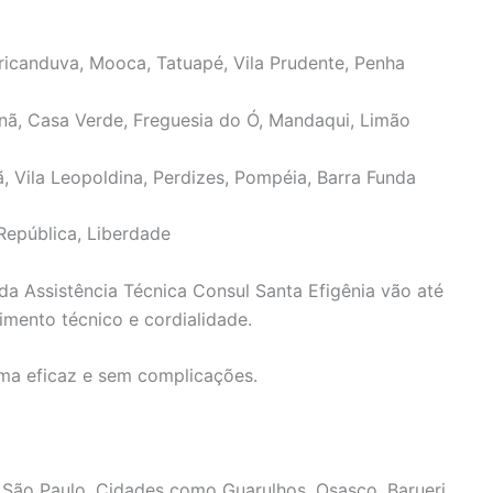
ricanduva, Mooca, Tatuapé, Vila Prudente, Penha
nã, Casa Verde, Freguesia do Ó, Mandaqui, Limão
ã, Vila Leopoldina, Perdizes, Pompéia, Barra Funda
República, Liberdade
da Assistência Técnica Consul Santa Efigênia vão até
mento técnico e cordialidade.
rma eficaz e sem complicações.
 São Paulo. Cidades como Guarulhos, Osasco, Barueri,