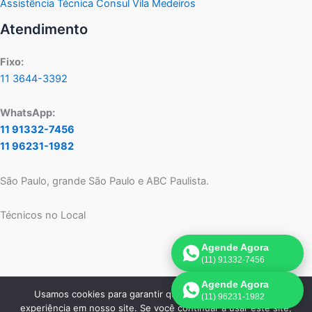
Assistência Técnica Consul Vila Medeiros
Atendimento
Fixo:
11 3644-3392
WhatsApp:
11 91332-7456
11 96231-1982
São Paulo, grande São Paulo e ABC Paulista.
Técnicos no Local
Agende Agora
(11) 91332-7456
Agende Agora
Usamos cookies para garantir que oferecemos a melhor
(11) 96231-1982
Copyright © 2026 Assistência Técnica Consul SP | Criado por:
experiência em nosso site. Se você continuar a usar este site,