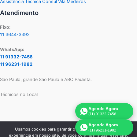
Assistência Técnica Consul Vila Medeiros
Atendimento
Fixo:
11 3644-3392
WhatsApp:
11 91332-7456
11 96231-1982
São Paulo, grande São Paulo e ABC Paulista.
Técnicos no Local
Agende Agora
(11) 91332-7456
Agende Agora
Usamos cookies para garantir que oferecemos a melhor
(11) 96231-1982
Copyright © 2026 Assistência Técnica Consul SP | Criado por:
experiência em nosso site. Se você continuar a usar este site,